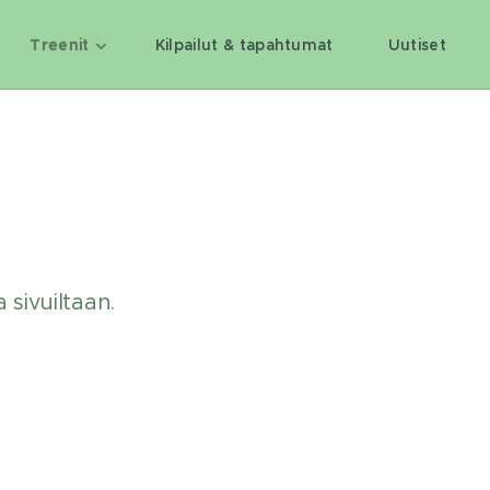
Treenit
Kilpailut & tapahtumat
Uutiset
 sivuiltaan.