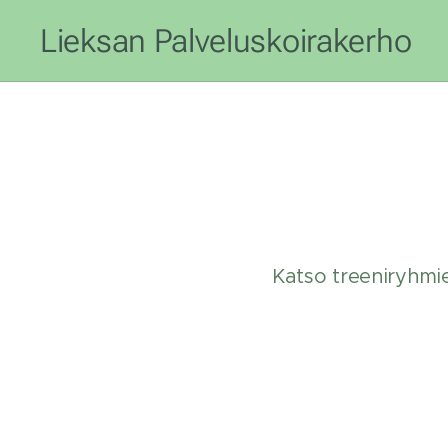
Lieksan Palveluskoirakerho
Katso treeniryhmie