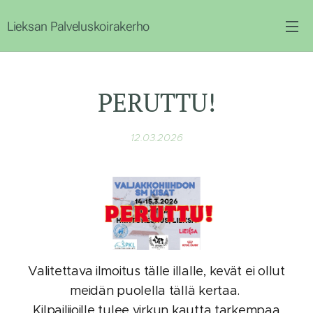
Lieksan Palveluskoirakerho
PERUTTU!
12.03.2026
Valitettava ilmoitus tälle illalle, kevät ei ollut
meidän puolella tällä kertaa.
Kilpailijoille tulee virkun kautta tarkempaa