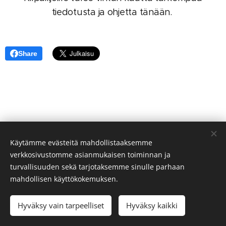
tiedotusta ja ohjetta tänään.
Share
Käytämme evästeitä mahdollistaaksemme
verkkosivustomme asianmukaisen toiminnan ja
turvallisuuden sekä tarjotaksemme sinulle parhaan
mahdollisen käyttökokemuksen.
© 2025 Lieksan Palveluskoirakerho | Kaikki oikeudet
pidätetään
Hyväksy vain tarpeelliset
Hyväksy kaikki
Luotu
Webnodella
Evästeet